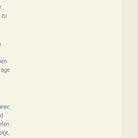
r
 zu
n
hen
rage
iner,
nd
efen
lgt,