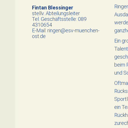
Ringen
Fintan Blessinger
stellv. Abteilungsleiter
Ausdau
Tel. Geschäftsstelle: 089
werden
4310654
E-Mail: ringen@esv-muenchen-
ganzhe
ost.de
Ein gr
Talent
gescha
beim R
und S
Oftmal
Rücksc
Sportl
ein T
Rückha
zurech