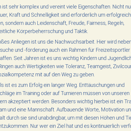
 ist sehr komplex und vereint viele Eigenschaften. Nicht nu
er, Kraft und Schnelligkeit sind erforderlich um erfolgreich
, sondern auch Leidenschaft, Freude, Fairness, Regeln,
itliche Körperbeherrschung und Taktik.
oßes Anliegen ist uns die Nachwuchsarbeit. Hier wird nebe
suche und -förderung auch ein Rahmen für Freizeitsportler
ffen. Seit Jahren ist es uns wichtig Kindern und Jugendlic
ingen auch Wertigkeiten wie Toleranz, Teamgeist, Zivilcou
ozialkompetenz mit auf den Weg zu geben.
s ist es zum Erfolg ein langer Weg. Enttäuschungen und
hläge im Training oder auf Turnieren müssen von unseren
ern akzeptiert werden. Besonders wichtig hierbei ist ein Tra
eam und eine Mannschaft. Aufbauende Worte, Motivation u
lt durch sie sind unabdingbar, um mit diesen Höhen und Ti
tzukommen. Nur wer ein Ziel hat und es kontinuierlich verfo