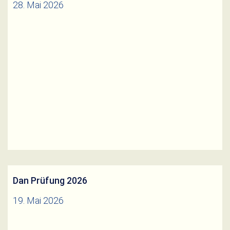
28. Mai 2026
Für unsere zweite Mannschaften (Aufsteiger in die
A-Klasse) suchen wir Verstärkungen. Wenn du Lust
auf was neues hast melde dich bei unseren
sportlichen Leiter Felix Sebald.
Weiterlesen
Dan Prüfung 2026
19. Mai 2026