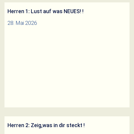
Herren 1: Lust auf was NEUES! !
28. Mai 2026
Für unsere erste Mannschaften (Kreisklasse)
suchen wir für die neu Saison Verstärkungen um
den Aufstieg in die Kreisliga anzugehen. Wenn du
Lust auf was neues hast, melde dich bei unseren
Weiterlesen
sportlichen Leiter Felix Sebald.
Herren 2: Zeig,was in dir steckt !