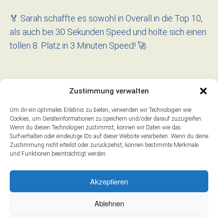
🏅 Sarah schaffte es sowohl in Overall in die Top 10,
als auch bei 30 Sekunden Speed und holte sich einen
tollen 8. Platz in 3 Minuten Speed! 🚀
Zustimmung verwalten
Laura Haller
22. März 2026
0 comments
Um dir ein optimales Erlebnis zu bieten, verwenden wir Technologien wie
|
|
Cookies, um Geräteinformationen zu speichern und/oder darauf zuzugreifen.
Wenn du diesen Technologien zustimmst, können wir Daten wie das
Surfverhalten oder eindeutige IDs auf dieser Website verarbeiten. Wenn du deine
Zurück zur letzten Seite
Zustimmung nicht erteilst oder zurückziehst, können bestimmte Merkmale
und Funktionen beeinträchtigt werden.
Akzeptieren
Impressum
Ablehnen