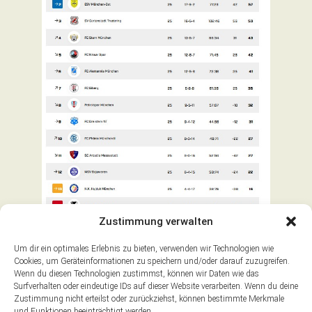
Zustimmung verwalten
Marko Schlegelmilch
26. Mai 2025
0 comments
Um dir ein optimales Erlebnis zu bieten, verwenden wir Technologien wie
|
|
Cookies, um Geräteinformationen zu speichern und/oder darauf zuzugreifen.
Wenn du diesen Technologien zustimmst, können wir Daten wie das
Surfverhalten oder eindeutige IDs auf dieser Website verarbeiten. Wenn du deine
Zurück zur letzten Seite
Zustimmung nicht erteilst oder zurückziehst, können bestimmte Merkmale
und Funktionen beeinträchtigt werden.