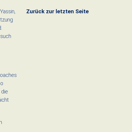
Zurück zur letzten Seite
Yassin,
ützung
.
esuch
 Coaches
so
 die
icht
n