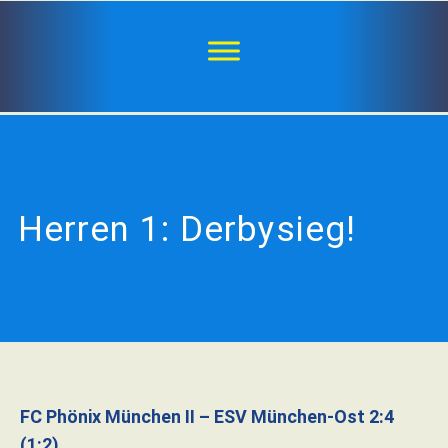
Herren 1: Derbysieg!
FC Phönix München II – ESV München-Ost 2:4
(1:2)