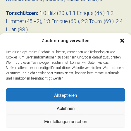
Torschützen:
1:0 Hilz (20.), 1:1 Enrique (45.), 1:2
Himmet (45.+2), 1:3 Enrique (60.), 2:3 Toumi (69.), 2:4
Luan (88.)
Zustimmung verwalten
Marko Schlegelmilch
25. November 2025
|
|
0 comments
Um dir ein optimales Erlebnis zu bieten, verwenden wir Technologien wie
Cookies, um Geräteinformationen zu speichern und/oder darauf zuzugreifen.
Wenn du diesen Technologien zustimmst, können wir Daten wie das
Surfverhalten oder eindeutige IDs auf dieser Website verarbeiten. Wenn du deine
Zurück zur letzten Seite
Zustimmung nicht erteilst oder zurückziehst, können bestimmte Merkmale
und Funktionen beeinträchtigt werden.
Akzeptieren
Impressum
Ablehnen
Datenschutz
Einstellungen ansehen
© 2026 ESV München-Ost e.V.