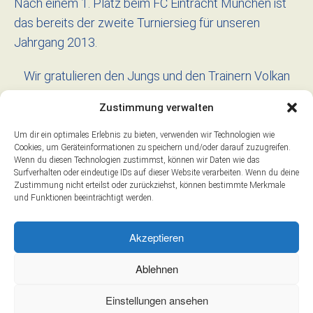
Nach einem 1. Platz beim FC Eintracht München ist
das bereits der zweite Turniersieg für unseren
Jahrgang 2013.
Wir gratulieren den Jungs und den Trainern Volkan
und Seyit zum Erfolg!
Zustimmung verwalten
Marko Schlegelmilch
15. Juli 2025
0 comments
Um dir ein optimales Erlebnis zu bieten, verwenden wir Technologien wie
|
|
Cookies, um Geräteinformationen zu speichern und/oder darauf zuzugreifen.
Wenn du diesen Technologien zustimmst, können wir Daten wie das
Surfverhalten oder eindeutige IDs auf dieser Website verarbeiten. Wenn du deine
Zurück zur letzten Seite
Zustimmung nicht erteilst oder zurückziehst, können bestimmte Merkmale
und Funktionen beeinträchtigt werden.
Akzeptieren
Impressum
Ablehnen
Datenschutz
Einstellungen ansehen