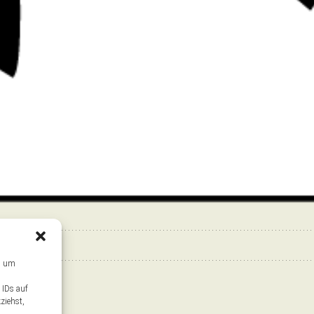
s, um
 IDs auf
ziehst,