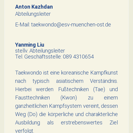
und natürlich bestanden. Wir gratulieren Yassin
Anton Kazhdan
Abteilungsleiter
zum 1. Dan und Franz zum
E-Mail: taekwondo@esv-muenchen-ost.de
Weiterlesen
Yanming Liu
stellv. Abteilungsleiter
Tel. Geschäftsstelle: 089 4310654
Taekwondo ist eine koreanische Kampfkunst
nach typisch asiatischem Verständnis.
Hierbei werden Fußtechniken (Tae) und
Fausttechniken (Kwon) zu einem
ganzheitlichen Kampfsystem vereint, dessen
Weg (Do) die körperliche und charakterliche
Ausbildung als erstrebenswertes Ziel
verfolgt.